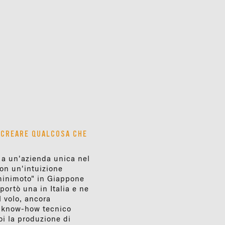
A CREARE QUALCOSA CHE
a a un'azienda unica nel
con un'intuizione
"minimoto" in Giappone
ortò una in Italia e ne
l volo, ancora
te know-how tecnico
oi la produzione di