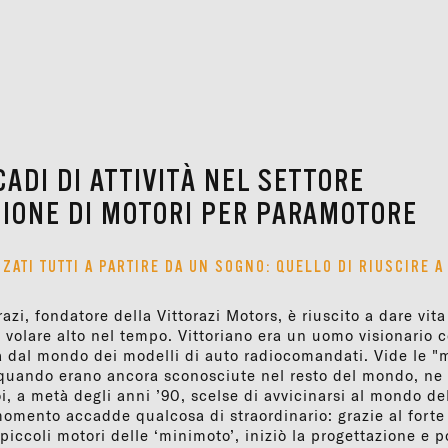
CADI DI ATTIVITÀ NEL SETTORE
IONE DI MOTORI PER PARAMOTORE
ZZATI TUTTI A PARTIRE DA UN SOGNO: QUELLO DI RIUSCIRE 
azi, fondatore della Vittorazi Motors, è riuscito a dare vit
 volare alto nel tempo. Vittoriano era un uomo visionario 
va dal mondo dei modelli di auto radiocomandati. Vide le 
 quando erano ancora sconosciute nel resto del mondo, ne p
oi, a metà degli anni ’90, scelse di avvicinarsi al mondo de
 momento accadde qualcosa di straordinario: grazie al for
piccoli motori delle ‘minimoto’, iniziò la progettazione e p