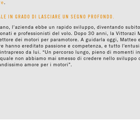
re
.
LE IN GRADO DI LASCIARE UN SEGNO PROFONDO.
riano, l'azienda ebbe un rapido sviluppo, diventando subit
onati e professionisti del volo. Dopo 30 anni, la Vittorazi
ettore dei motori per paramotore. A guidarla oggi, Matteo e
dre hanno ereditato passione e competenza, e tutto l'entus
intrapreso da lui. “Un percorso lungo, pieno di momenti i
l quale non abbiamo mai smesso di credere nello sviluppo d
andissimo amore per i motori”.