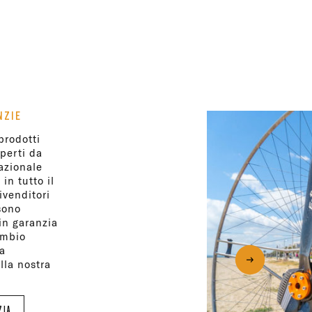
NZIE
rodotti
perti da
azionale
 in tutto il
ivenditori
sono
 in garanzia
cambio
a
lla nostra
RIA
ZIA