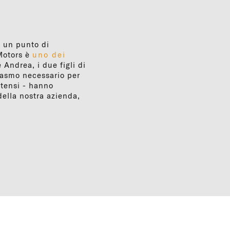
o un punto di
 Motors è
uno dei
 Andrea, i due figli di
iasmo necessario per
ntensi - hanno
ella nostra azienda,