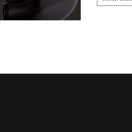
N LUNGO CAMMINO: DAL MONDO DELLE MINIMOTO A QUELLO DEL PARAMOTO