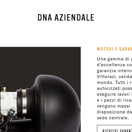
DNA AZIENDALE
MOTORI E GARA
Una gamma di p
d’eccellenza co
garanzia intern
Vittorazi, valida
mondo. Tutti i r
autorizzati pos
eseguire lavori
e i pezzi di ri
vengono messi 
disposizione da
 NOSTRA STO
sede centrale.
RICHIEDI GARAN