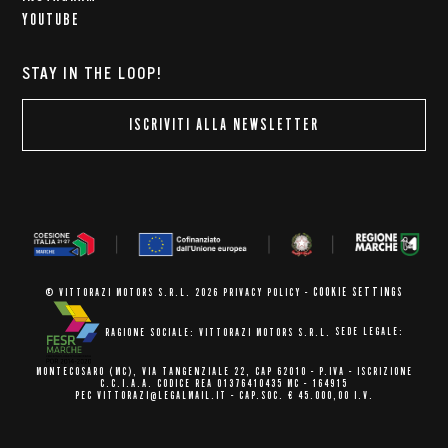
YOUTUBE
STAY IN THE LOOP!
ISCRIVITI ALLA NEWSLETTER
COOKIE SETTINGS
© VITTORAZI MOTORS S.R.L. 2026
PRIVACY POLICY
-
RAGIONE SOCIALE: VITTORAZI MOTORS S.R.L.
SEDE LEGALE:
MONTECOSARO (MC),
VIA TANGENZIALE 22, CAP 62010
- P.IVA - ISCRIZIONE
C.C.I.A.A.
CODICE REA 01376410435 MC - 164915
PEC VITTORAZI@LEGALMAIL.IT -
CAP.SOC. € 45.000,00 I.V.