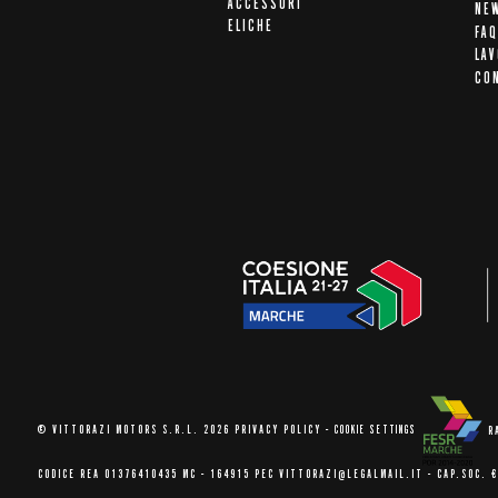
ACCESSORI
NE
ELICHE
FAQ
LAV
CO
© VITTORAZI MOTORS S.R.L. 2026
PRIVACY POLICY
-
COOKIE SETTINGS
R
CODICE REA 01376410435 MC - 164915
PEC VITTORAZI@LEGALMAIL.IT -
CAP.SOC. €