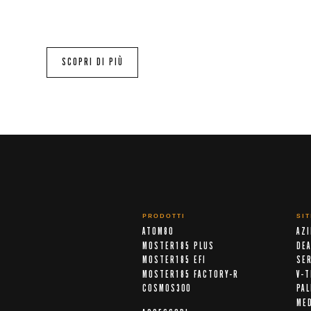
SCOPRI DI PIÙ
PRODOTTI
SI
ATOM80
AZ
MOSTER185 PLUS
DE
MOSTER185 EFI
SER
MOSTER185 FACTORY-R
V-T
COSMOS300
PA
ME