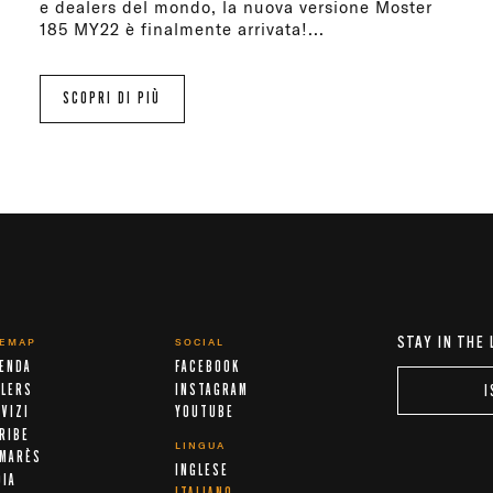
e dealers del mondo, la nuova versione Moster
185 MY22 è finalmente arrivata!...
SCOPRI DI PIÙ
STAY IN THE
TEMAP
SOCIAL
IENDA
FACEBOOK
ALERS
INSTAGRAM
I
VIZI
YOUTUBE
RIBE
LINGUA
LMARÈS
INGLESE
DIA