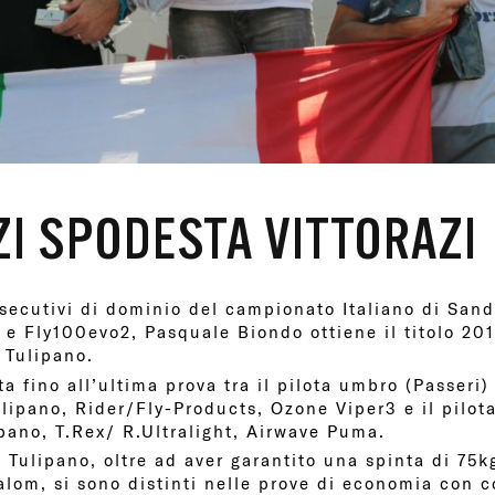
ZI SPODESTA VITTORAZI
secutivi di dominio del campionato Italiano di Sandr
 e Fly100evo2, Pasquale Biondo ottiene il titolo 20
 Tulipano.
 fino all’ultima prova tra il pilota umbro (Passeri)
lipano, Rider/Fly-Products, Ozone Viper3 e il pilota
pano, T.Rex/ R.Ultralight, Airwave Puma.
e Tulipano, oltre ad aver garantito una spinta di 75k
alom, si sono distinti nelle prove di economia con 