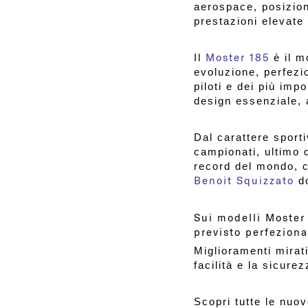
aerospace, posizi
prestazioni elevate e
c
Moster 185
Il
è il m
evoluzione, perfezi
piloti e dei più imp
design essenziale, 
c
Dal carattere sporti
campionati, ultimo 
record del mondo, c
Benoit Squizzato
do
c
Sui modelli Moster
previsto perfezion
Miglioramenti mirat
facilità e la sicure
c
Scopri tutte le nuo