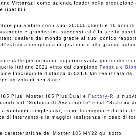
onano
Vittorazi
come azienda leader nella produzione 
 ripetibili.
otore più ambito con i suoi 20.000 clienti e 10 anni d
onamento e grandissimi successi ed è la scelta assolu
ortanti dealers del mondo grazie al suo iconico rappor
all’estrema semplicità di gestione e alla grande auton
vo e dalle performance superiori vanta già un decennio
Pasquale Bio
quello Italiano 2021 vinto dal campione
ome l’incredibile distanza di 521,6 km
realizzata dal
po un volo di ben 8 ore
.
 185 Plus, Moster 185 Plus Dual e
Factory-R
la nuov
amenti sul “Sistema di Avviamento” e sul “Sistema di
i a vantaggi complessivi, come la maggiore durata de
zza di intervento e la maggior resistenza in caso di fort
ve caratteristiche del Moster 185 MY22 qui sotto!