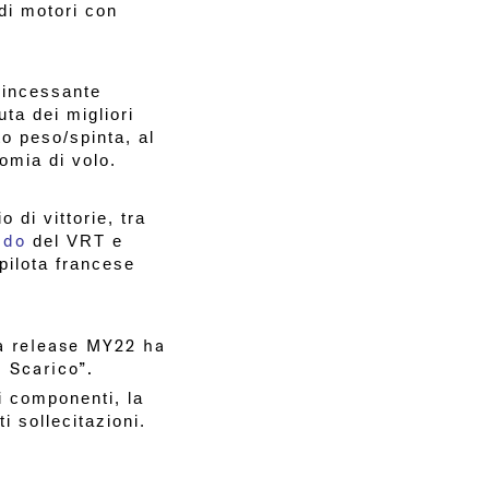
di motori con
i incessante
ta dei migliori
to peso/spinta, al
omia di volo.
 di vittorie, tra
ndo
del VRT e
 pilota francese
a release MY22 ha
 Scarico”.
i componenti, la
i sollecitazioni.