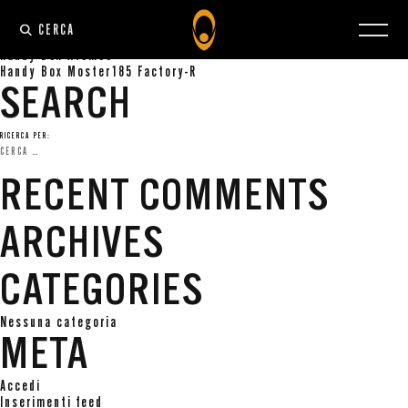
NAVIGAZIONE ARTICOLI
CERCA
Handy Box Atom80
Handy Box Moster185 Factory-R
SEARCH
RICERCA PER:
RECENT COMMENTS
ARCHIVES
CATEGORIES
Nessuna categoria
META
Accedi
Inserimenti feed