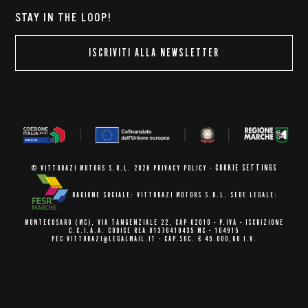
STAY IN THE LOOP!
ISCRIVITI ALLA NEWSLETTER
COOKIE SETTINGS
© VITTORAZI MOTORS S.R.L. 2026
PRIVACY POLICY
-
RAGIONE SOCIALE: VITTORAZI MOTORS S.R.L.
SEDE LEGALE:
MONTECOSARO (MC),
VIA TANGENZIALE 22, CAP 62010
- P.IVA - ISCRIZIONE
C.C.I.A.A.
CODICE REA 01376410435 MC - 164915
PEC VITTORAZI@LEGALMAIL.IT -
CAP.SOC. € 45.000,00 I.V.