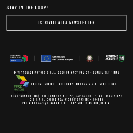
STAY IN THE LOOP!
ISCRIVITI ALLA NEWSLETTER
COOKIE SETTINGS
© VITTORAZI MOTORS S.R.L. 2026
PRIVACY POLICY
-
RAGIONE SOCIALE: VITTORAZI MOTORS S.R.L.
SEDE LEGALE:
MONTECOSARO (MC),
VIA TANGENZIALE 22, CAP 62010
- P.IVA - ISCRIZIONE
C.C.I.A.A.
CODICE REA 01376410435 MC - 164915
PEC VITTORAZI@LEGALMAIL.IT -
CAP.SOC. € 45.000,00 I.V.