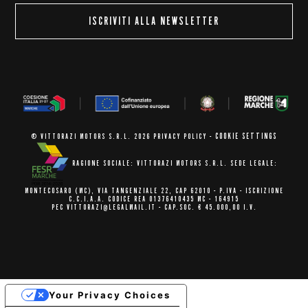
ISCRIVITI ALLA NEWSLETTER
COOKIE SETTINGS
© VITTORAZI MOTORS S.R.L. 2026
PRIVACY POLICY
-
RAGIONE SOCIALE: VITTORAZI MOTORS S.R.L.
SEDE LEGALE:
MONTECOSARO (MC),
VIA TANGENZIALE 22, CAP 62010
- P.IVA - ISCRIZIONE
C.C.I.A.A.
CODICE REA 01376410435 MC - 164915
PEC VITTORAZI@LEGALMAIL.IT -
CAP.SOC. € 45.000,00 I.V.
Your Privacy Choices