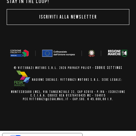
STAY IN THE LOOP!
ISCRIVITI ALLA NEWSLETTER
COOKIE SETTINGS
© VITTORAZI MOTORS S.R.L. 2026
PRIVACY POLICY
-
RAGIONE SOCIALE: VITTORAZI MOTORS S.R.L.
SEDE LEGALE:
MONTECOSARO (MC),
VIA TANGENZIALE 22, CAP 62010
- P.IVA - ISCRIZIONE
C.C.I.A.A.
CODICE REA 01376410435 MC - 164915
PEC VITTORAZI@LEGALMAIL.IT -
CAP.SOC. € 45.000,00 I.V.