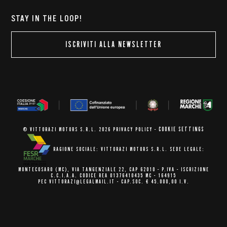
STAY IN THE LOOP!
ISCRIVITI ALLA NEWSLETTER
COOKIE SETTINGS
© VITTORAZI MOTORS S.R.L. 2026
PRIVACY POLICY
-
RAGIONE SOCIALE: VITTORAZI MOTORS S.R.L.
SEDE LEGALE:
MONTECOSARO (MC),
VIA TANGENZIALE 22, CAP 62010
- P.IVA - ISCRIZIONE
C.C.I.A.A.
CODICE REA 01376410435 MC - 164915
PEC VITTORAZI@LEGALMAIL.IT -
CAP.SOC. € 45.000,00 I.V.