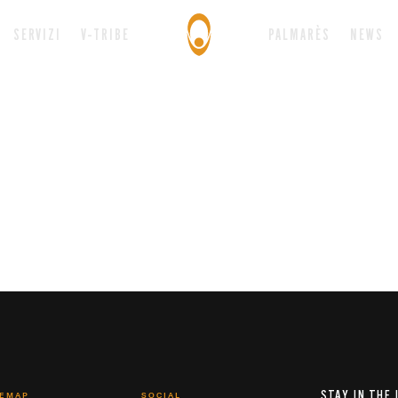
SERVIZI
V-TRIBE
PALMARÈS
NEWS
STAY IN THE
TEMAP
SOCIAL