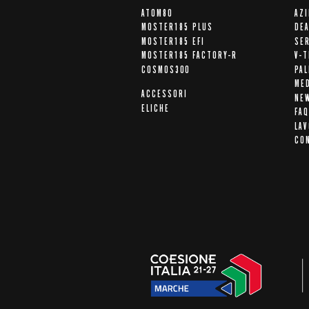
ATOM80
AZ
MOSTER185 PLUS
DE
MOSTER185 EFI
SER
MOSTER185 FACTORY-R
V-T
COSMOS300
PA
ME
ACCESSORI
NE
ELICHE
FAQ
LAV
CO