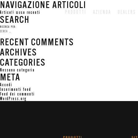
NAVIGAZIONE ARTICOLI
PRODOTTI
AZIENDA
DEALERS
Articoli meno recenti
CERCA
SEARCH
RICERCA PER:
RECENT COMMENTS
ARCHIVES
CATEGORIES
Nessuna categoria
META
Accedi
Inserimenti feed
Feed dei commenti
WordPress.org
PRODOTTI
SI