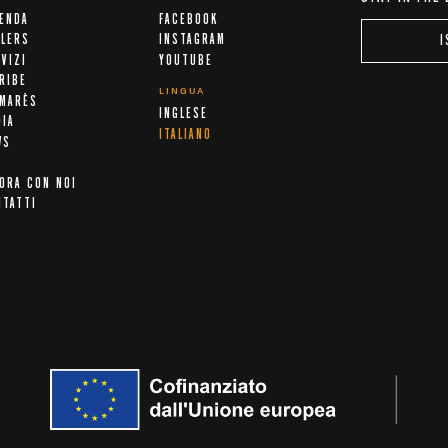
IENDA
FACEBOOK
ALERS
INSTAGRAM
I
VIZI
YOUTUBE
RIBE
LINGUA
LMARÈS
INGLESE
DIA
ITALIANO
WS
ORA CON NOI
NTATTI