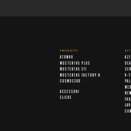
PRODOTTI
SI
ATOM80
AZ
MOSTER185 PLUS
DE
MOSTER185 EFI
SER
MOSTER185 FACTORY-R
V-T
COSMOS300
PA
ME
ACCESSORI
NE
ELICHE
FAQ
LAV
CO