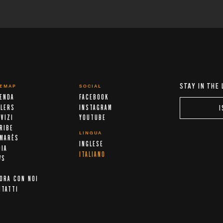
STAY IN THE
TEMAP
SOCIAL
IENDA
FACEBOOK
ALERS
INSTAGRAM
I
VIZI
YOUTUBE
RIBE
LINGUA
LMARÈS
INGLESE
DIA
ITALIANO
WS
ORA CON NOI
NTATTI