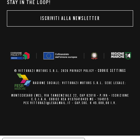
STAY IN THE LOOP!
ISCRIVITI ALLA NEWSLETTER
COOKIE SETTINGS
© VITTORAZI MOTORS S.R.L. 2026
PRIVACY POLICY
-
RAGIONE SOCIALE: VITTORAZI MOTORS S.R.L.
SEDE LEGALE:
MONTECOSARO (MC),
VIA TANGENZIALE 22, CAP 62010
- P.IVA - ISCRIZIONE
C.C.I.A.A.
CODICE REA 01376410435 MC - 164915
PEC VITTORAZI@LEGALMAIL.IT -
CAP.SOC. € 45.000,00 I.V.