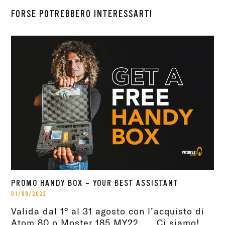
FORSE POTREBBERO INTERESSARTI
PROMO HANDY BOX – YOUR BEST ASSISTANT
01/08/2022
Valida dal 1° al 31 agosto con l’acquisto di
Atom 80 o Moster 185 MY22. Ci siamo!