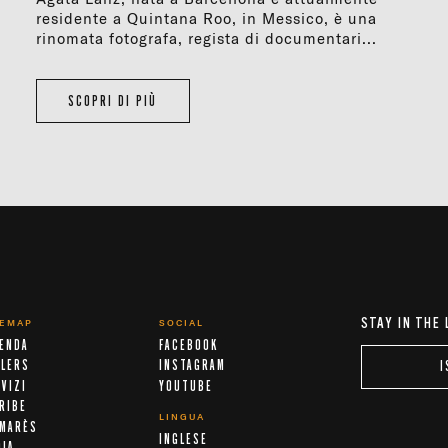
residente a Quintana Roo, in Messico, è una
rinomata fotografa, regista di documentari...
SCOPRI DI PIÙ
STAY IN THE
TEMAP
SOCIAL
IENDA
FACEBOOK
ALERS
INSTAGRAM
I
VIZI
YOUTUBE
RIBE
LINGUA
LMARÈS
INGLESE
DIA