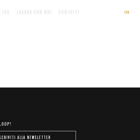
FAQ
LAVORA CON NOI
CONTATTI
ENG
ITA
 LOOP!
SCRIVITI ALLA NEWSLETTER