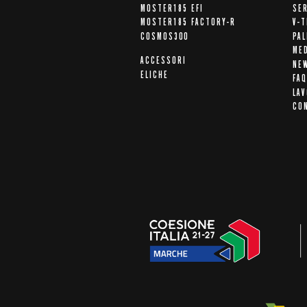
MOSTER185 EFI
SER
MOSTER185 FACTORY-R
V-T
COSMOS300
PA
ME
ACCESSORI
NE
ELICHE
FAQ
LAV
CO