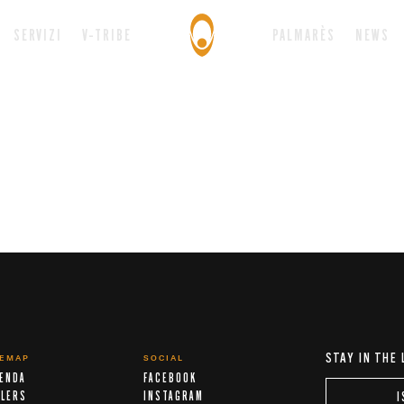
SERVIZI
V-TRIBE
PALMARÈS
NEWS
STAY IN THE
TEMAP
SOCIAL
IENDA
FACEBOOK
ALERS
INSTAGRAM
I