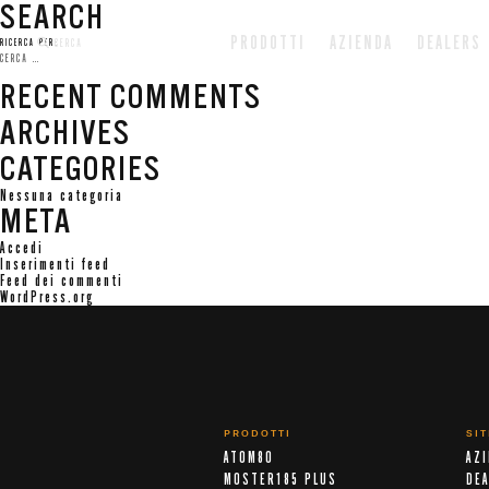
SEARCH
PRODOTTI
AZIENDA
DEALERS
CERCA
RICERCA PER:
RECENT COMMENTS
ARCHIVES
CATEGORIES
Nessuna categoria
META
Accedi
Inserimenti feed
Feed dei commenti
WordPress.org
PRODOTTI
SI
ATOM80
AZ
MOSTER185 PLUS
DE