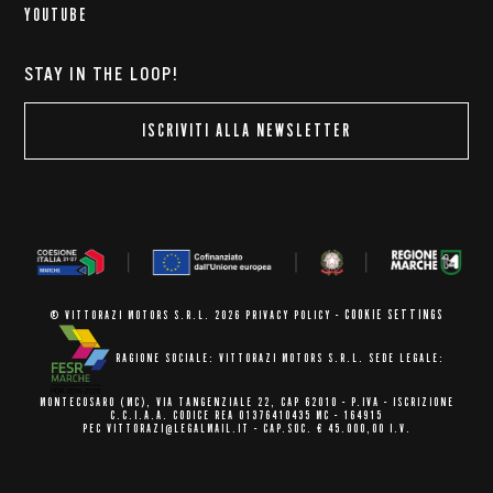
YOUTUBE
STAY IN THE LOOP!
ISCRIVITI ALLA NEWSLETTER
COOKIE SETTINGS
© VITTORAZI MOTORS S.R.L. 2026
PRIVACY POLICY
-
RAGIONE SOCIALE: VITTORAZI MOTORS S.R.L.
SEDE LEGALE:
MONTECOSARO (MC),
VIA TANGENZIALE 22, CAP 62010
- P.IVA - ISCRIZIONE
C.C.I.A.A.
CODICE REA 01376410435 MC - 164915
PEC VITTORAZI@LEGALMAIL.IT -
CAP.SOC. € 45.000,00 I.V.