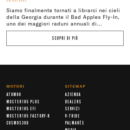
29/05/2023
Siamo finalmente tornati a librarci nei cieli
della Georgia durante il Bad Apples Fly-In,
uno dei maggiori raduni annuali di...
SCOPRI DI PIÙ
MOTORI
SITEMAP
ATOM80
AZIENDA
MOSTER185 PLUS
DEALERS
MOSTER185 EFI
SERVIZI
MOSTER185 FACTORY-R
V-TRIBE
COSMOS300
PALMARÈS