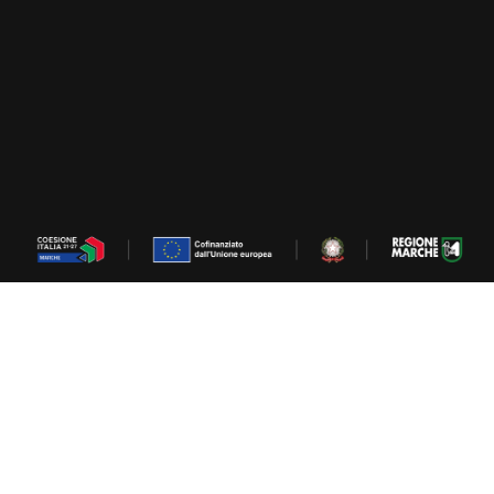
COOKIE SETTINGS
© VITTORAZI MOTORS S.R.L. 2026
PRIVACY POLICY
-
RAGIONE SOCIALE: VITTORAZI MOTORS S.R.L.
SEDE LEGALE:
MONTECOSARO (MC),
VIA TANGENZIALE 22, CAP 62010
- P.IVA - ISCRIZIONE
C.C.I.A.A.
CODICE REA 01376410435 MC - 164915
PEC VITTORAZI@LEGALMAIL.IT -
CAP.SOC. € 45.000,00 I.V.