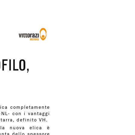
FILO,
elica completamente
-NL- con i vantaggi
tarra, definito VH.
 la nuova elica è
unta dello spessore