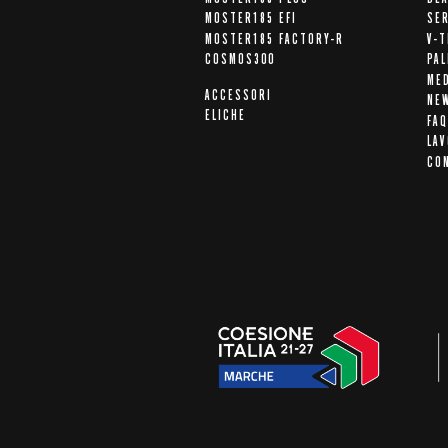
MOSTER185 EFI
SER
MOSTER185 FACTORY-R
V-T
COSMOS300
PA
ME
ACCESSORI
NE
ELICHE
FAQ
LAV
CO