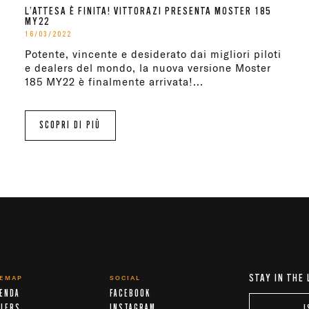
L’ATTESA È FINITA! VITTORAZI PRESENTA MOSTER 185
MY22
16/03/2022
Potente, vincente e desiderato dai migliori piloti
e dealers del mondo, la nuova versione Moster
185 MY22 è finalmente arrivata!...
SCOPRI DI PIÙ
STAY IN THE
TEMAP
SOCIAL
IENDA
FACEBOOK
ALERS
INSTAGRAM
I