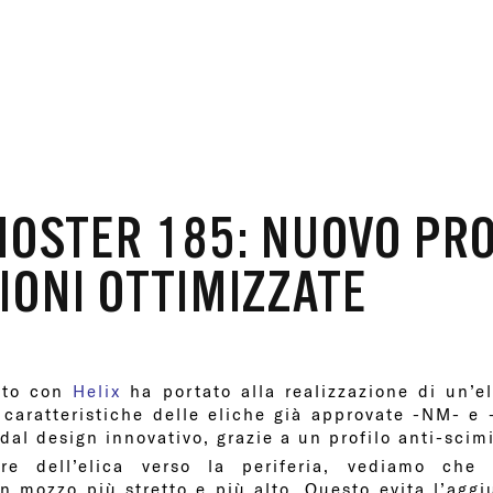
MOSTER 185: NUOVO PRO
IONI OTTIMIZZATE
tto con
Helix
ha portato alla realizzazione di un’
caratteristiche delle eliche già approvate -NM- e 
dal design innovativo, grazie a un profilo anti-scimi
re dell’elica verso la periferia, vediamo che
un mozzo più stretto e più alto. Questo evita l’aggi