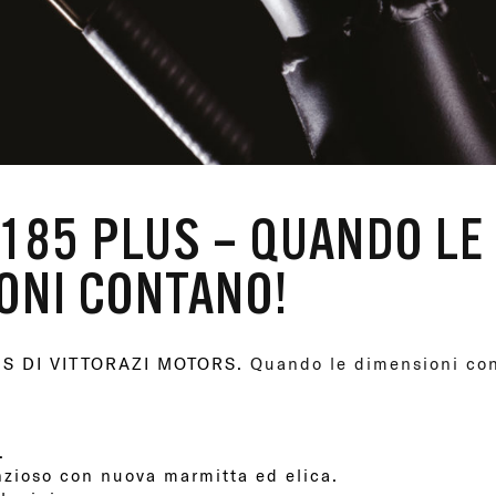
185 PLUS – QUANDO LE
ONI CONTANO!
US DI VITTORAZI MOTORS.
Quando le dimensioni co
.
zioso con nuova marmitta ed elica.