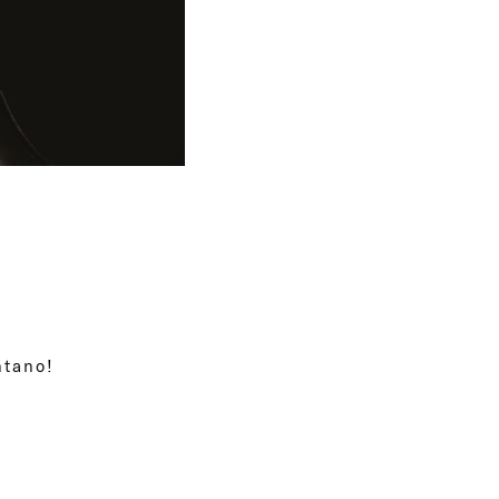
ntano
!