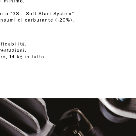
al minimo.
nto “3S – Soft Start System”.
consumi di carburante (-20%).
fidabilità.
restazioni.
ro, 14 kg in tutto.