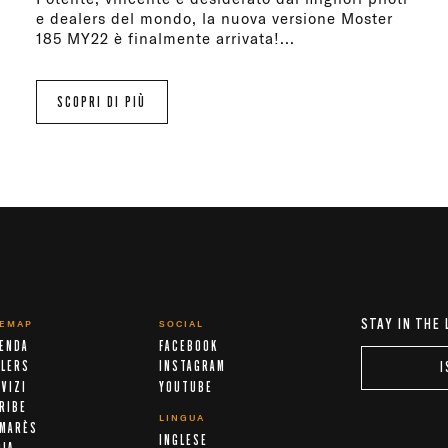
e dealers del mondo, la nuova versione Moster
185 MY22 è finalmente arrivata!...
SCOPRI DI PIÙ
STAY IN THE
TEMAP
SOCIAL
IENDA
FACEBOOK
ALERS
INSTAGRAM
I
VIZI
YOUTUBE
RIBE
LINGUA
LMARÈS
INGLESE