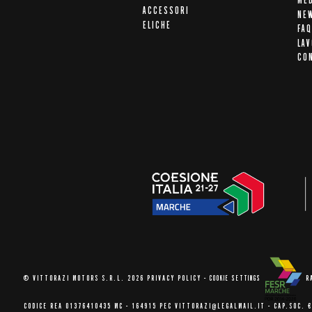
ME
ACCESSORI
NE
ELICHE
FAQ
LAV
CO
© VITTORAZI MOTORS S.R.L. 2026
PRIVACY POLICY
-
COOKIE SETTINGS
R
CODICE REA 01376410435 MC - 164915
PEC VITTORAZI@LEGALMAIL.IT -
CAP.SOC. €