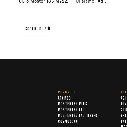
80 o Moster 185 MY22. Ci siamo! Ad...
SCOPRI DI PIÙ
PRODOTTI
SI
ATOM80
AZ
MOSTER185 PLUS
DE
MOSTER185 EFI
SER
MOSTER185 FACTORY-R
V-T
COSMOS300
PA