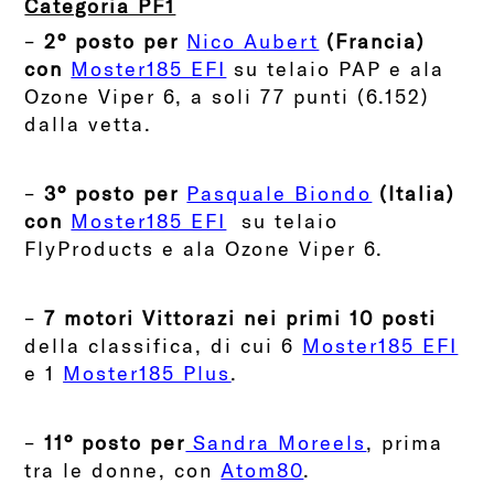
Categoria PF1
–
2° posto per
Nico Aubert
(Francia)
con
Moster185 EFI
su telaio PAP e ala
Ozone Viper 6, a soli 77 punti (6.152)
dalla vetta.
–
3° posto per
Pasquale Biondo
(Italia)
con
Moster185 EFI
su telaio
FlyProducts e ala Ozone Viper 6.
–
7 motori Vittorazi nei primi 10 posti
della classifica, di cui 6
Moster185 EFI
e 1
Moster185 Plus
.
–
11° posto per
Sandra Moreels
, prima
tra le donne, con
Atom80
.